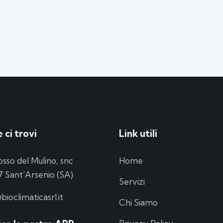
 ci trovi
Link utili
osso del Mulino, snc
Home
 Sant’Arsenio (SA)
Servizi
bioclimaticasrl.it
Chi Siamo