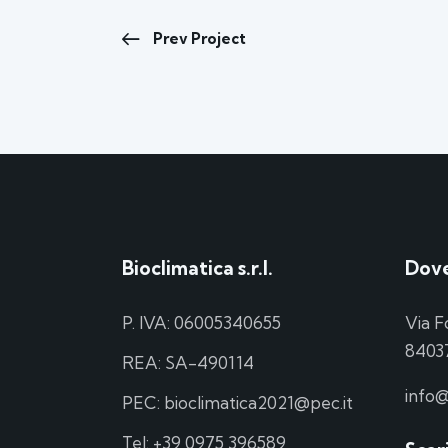
Prev Project
Bioclimatica s.r.l.
Dove
P. IVA: 06005340655
Via F
84037
REA: SA-490114
info@
PEC: bioclimatica2021@pec.it
Tel:
+39 0975 396589