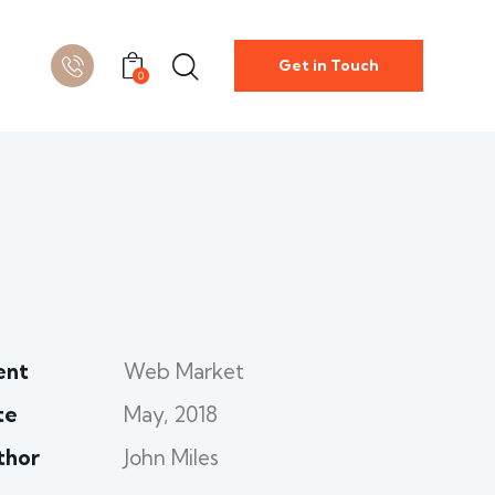
Get in Touch
0
ent
Web Market
te
May, 2018
thor
John Miles