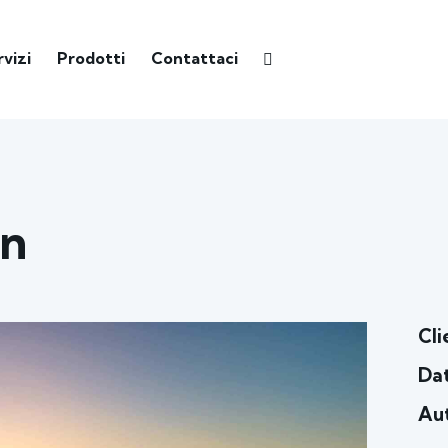
rvizi
Prodotti
Contattaci
an
Cli
Da
Au