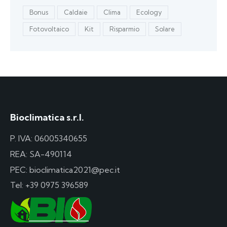
Bonus
Caldaie
Clima
Ecology
Fotovoltaico
Kit
Risparmio
Solare
Bioclimatica s.r.l.
P. IVA: 06005340655
REA: SA-490114
PEC: bioclimatica2021@pec.it
Tel:
+39 0975 396589