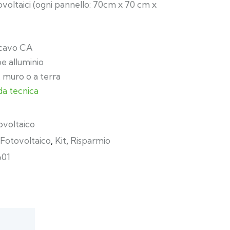
ovoltaici (ogni pannello: 70cm x 70 cm x
 cavo CA
e alluminio
 muro o a terra
da tecnica
ovoltaico
Fotovoltaico
,
Kit
,
Risparmio
601