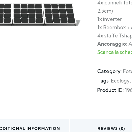
4x pannelli fot
2,5cm)
1x inverter
1x Beembox +
4x staffe Tshap
Ancoraggio:
A
Scarica la sche
Category:
Fot
Tags:
Ecology
,
Product ID:
19
DDITIONAL INFORMATION
REVIEWS (0)