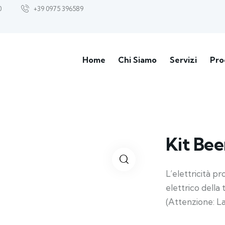
0
+39 0975 396589
Home
Chi Siamo
Servizi
Pro
Kit Be
L’elettricità p
elettrico della
(Attenzione: La