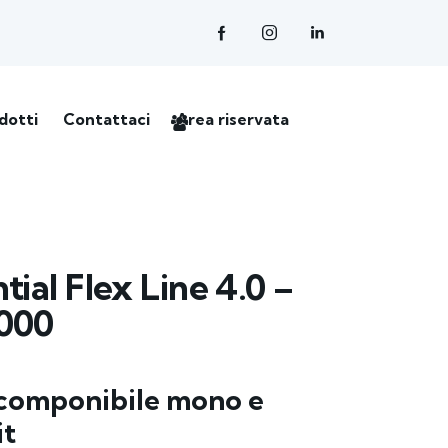
dotti
Contattaci
Area riservata
tial Flex Line 4.0 –
000
componibile mono e
it