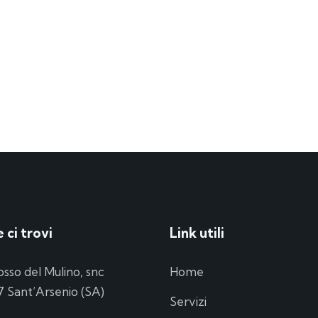
 ci trovi
Link utili
osso del Mulino, snc
Home
 Sant’Arsenio (SA)
Servizi