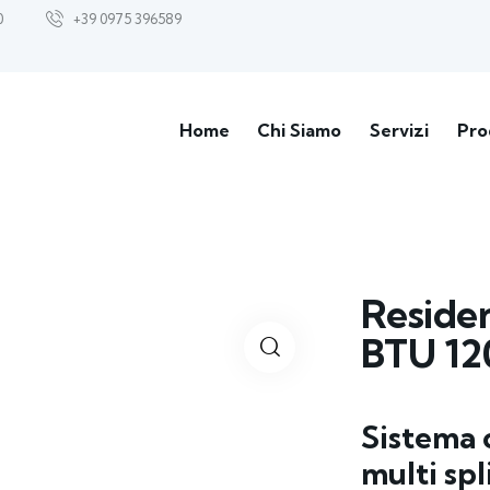
0
+39 0975 396589
Home
Chi Siamo
Servizi
Pro
Residen
BTU 12
Sistema 
multi spl