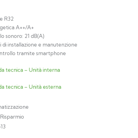
te R32
rgetica A++/A+
lo sonoro: 21 dB(A)
 di installazione e manutenzione
ntrollo tramite smartphone
da tecnica – Unità interna
da tecnica – Unità esterna
matizzazione
Risparmio
513