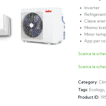
Inverter
Refrigeran
Classe ene
Minimo livel
Minor tempi
App per co
Scarica la sche
Scarica la sche
Category:
Cli
Tags:
Ecology
,
Product ID:
19