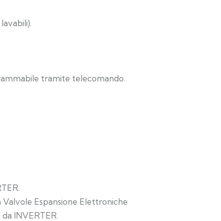
lavabili).
rammabile tramite telecomando.
RTER.
on Valvole Espansione Elettroniche
to da INVERTER.