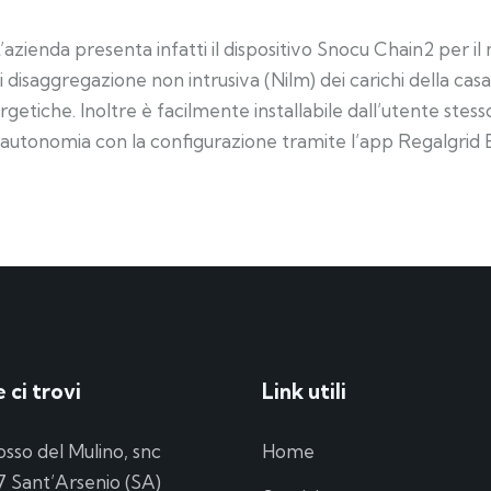
zienda presenta infatti il dispositivo Snocu Chain2 per il 
i disaggregazione non intrusiva (Nilm) dei carichi della cas
tiche. Inoltre è facilmente installabile dall’utente stesso. 
n autonomia con la configurazione tramite l’app Regalgrid 
 ci trovi
Link utili
osso del Mulino, snc
Home
 Sant’Arsenio (SA)