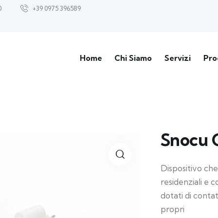
0
+39 0975 396589
Home
Chi Siamo
Servizi
Pro
Snocu 
Dispositivo che
residenziali e 
dotati di conta
propri