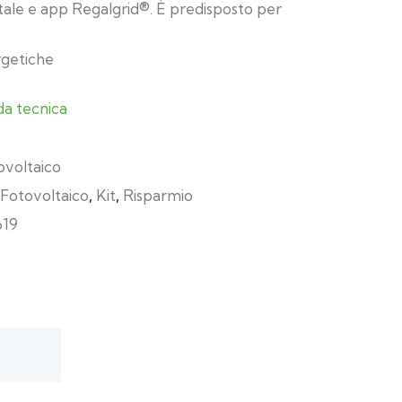
tale e app Regalgrid®. È predisposto per
getiche
da tecnica
ovoltaico
Fotovoltaico
,
Kit
,
Risparmio
619