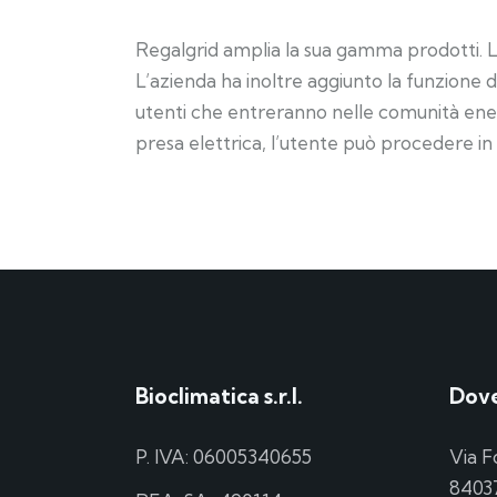
Regalgrid amplia la sua gamma prodotti. L’a
L’azienda ha inoltre aggiunto la funzione d
utenti che entreranno nelle comunità energe
presa elettrica, l’utente può procedere i
Bioclimatica s.r.l.
Dove
P. IVA: 06005340655
Via F
84037