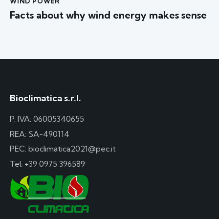
WIND POWER
Facts about why wind energy makes sense
Bioclimatica s.r.l.
P. IVA: 06005340655
REA: SA-490114
PEC: bioclimatica2021@pec.it
Tel:
+39 0975 396589