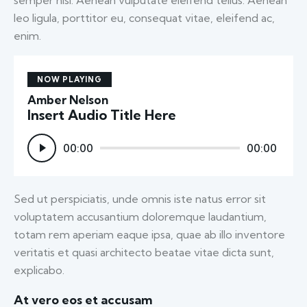
semper nisi. Aenean vulputate eleifend tellus. Aenean
leo ligula, porttitor eu, consequat vitae, eleifend ac,
enim.
NOW PLAYING
Amber Nelson
Insert Audio Title Here
Audio
00:00
00:00
Player
Sed ut perspiciatis, unde omnis iste natus error sit
voluptatem accusantium doloremque laudantium,
totam rem aperiam eaque ipsa, quae ab illo inventore
veritatis et quasi architecto beatae vitae dicta sunt,
explicabo.
At vero eos et accusam