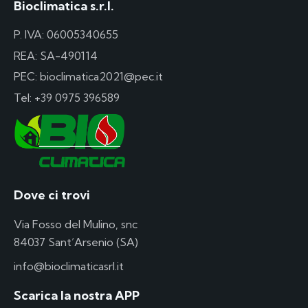
Bioclimatica s.r.l.
P. IVA: 06005340655
REA: SA-490114
PEC: bioclimatica2021@pec.it
Tel:
+39 0975 396589
Dove ci trovi
Via Fosso del Mulino, snc
84037 Sant’Arsenio (SA)
info@bioclimaticasrl.it
Scarica la nostra APP