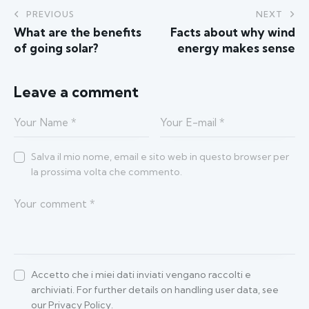
PREVIOUS
NEXT
What are the benefits
Facts about why wind
of going solar?
energy makes sense
Leave a comment
Salva il mio nome, email e sito web in questo browser per
la prossima volta che commento.
Accetto che i miei dati inviati vengano raccolti e
archiviati. For further details on handling user data, see
our
Privacy Policy
.