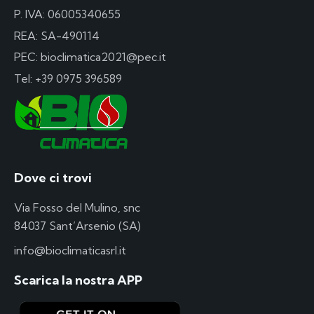
P. IVA: 06005340655
REA: SA-490114
PEC: bioclimatica2021@pec.it
Tel:
+39 0975 396589
Dove ci trovi
Via Fosso del Mulino, snc
84037 Sant’Arsenio (SA)
info@bioclimaticasrl.it
Scarica la nostra APP