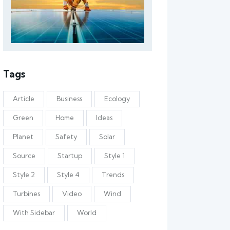
Tags
Article
Business
Ecology
Green
Home
Ideas
Planet
Safety
Solar
Source
Startup
Style 1
Style 2
Style 4
Trends
Turbines
Video
Wind
With Sidebar
World