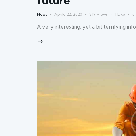
future
News
Aprile 22, 2020
819
Views
1
Like
0
A very interesting, yet a bit terrifying i