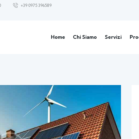
0
+39 0975 396589
Home
Chi Siamo
Servizi
Pro