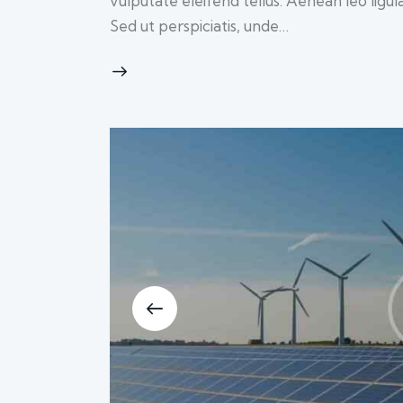
vulputate eleifend tellus. Aenean leo ligul
Sed ut perspiciatis, unde…