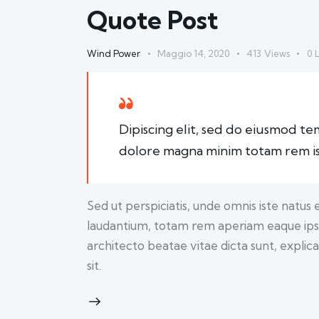
Quote Post
Wind Power
Maggio 14, 2020
413
Views
0
L
Dipiscing elit, sed do eiusmod te
dolore magna minim totam rem ist
Sed ut perspiciatis, unde omnis iste natu
laudantium, totam rem aperiam eaque ipsa, 
architecto beatae vitae dicta sunt, expl
sit.