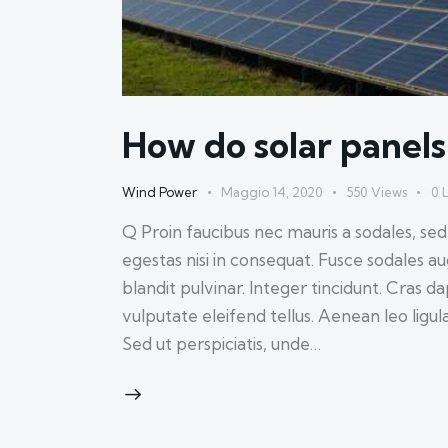
How do solar panel
Wind Power
Maggio 14, 2020
550
Views
0
L
Q Proin faucibus nec mauris a sodales, se
egestas nisi in consequat. Fusce sodales a
blandit pulvinar. Integer tincidunt. Cras
vulputate eleifend tellus. Aenean leo ligul
Sed ut perspiciatis, unde…