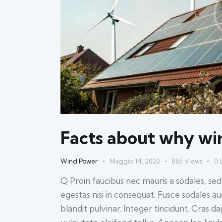
Facts about why wi
Wind Power
Maggio 14, 2020
865
Views
0
Q Proin faucibus nec mauris a sodales, se
egestas nisi in consequat. Fusce sodales a
blandit pulvinar. Integer tincidunt. Cras