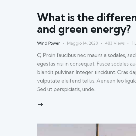
What is the differ
and green energy?
Wind Power
Maggio 14, 2020
483
Views
1
Q Proin faucibus nec mauris a sodales, se
egestas nisi in consequat. Fusce sodales a
blandit pulvinar. Integer tincidunt. Cras
vulputate eleifend tellus. Aenean leo ligul
Sed ut perspiciatis, unde…