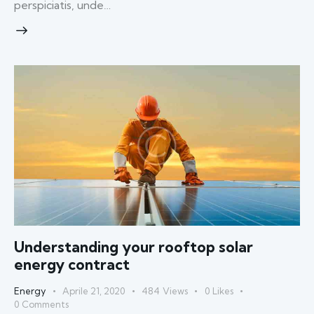
perspiciatis, unde…
Understanding your rooftop solar
energy contract
Energy
Aprile 21, 2020
484
Views
0
Likes
0
Comments