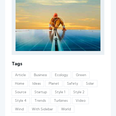
Tags
Article
Business
Ecology
Green
Home
Ideas
Planet
Safety
Solar
Source
Startup
Style 1
Style 2
Style 4
Trends
Turbines
Video
Wind
With Sidebar
World