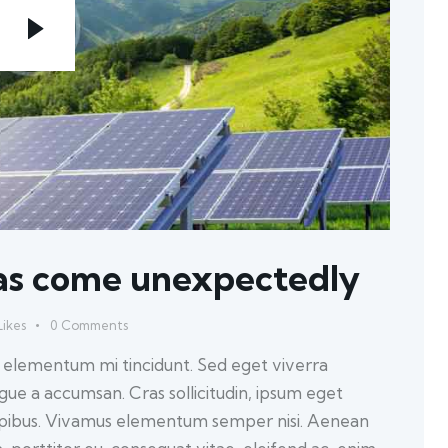
eas come unexpectedly
Likes
0
Comments
d elementum mi tincidunt. Sed eget viverra
ugue a accumsan. Cras sollicitudin, ipsum eget
 dapibus. Vivamus elementum semper nisi. Aenean