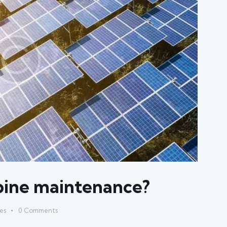
bine maintenance?
es
0
Comments