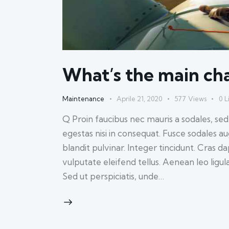
What’s the main cha
Maintenance
Aprile 21, 2020
577
Views
0
L
Q Proin faucibus nec mauris a sodales, se
egestas nisi in consequat. Fusce sodales a
blandit pulvinar. Integer tincidunt. Cras
vulputate eleifend tellus. Aenean leo ligul
Sed ut perspiciatis, unde…