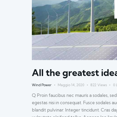
All the greatest id
Wind Power
Maggio 14, 2020
822
Views
0
Q Proin faucibus nec mauris a sodales, se
egestas nisi in consequat. Fusce sodales a
blandit pulvinar. Integer tincidunt. Cras