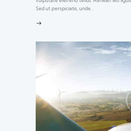
vulputate eleifend tellus. Aenean leo ligul
Sed ut perspiciatis, unde…