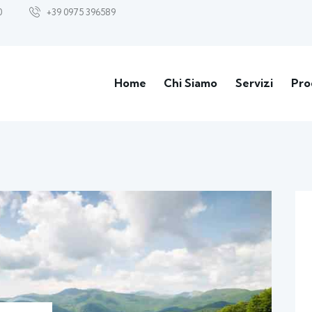
0
+39 0975 396589
Home
Chi Siamo
Servizi
Pro