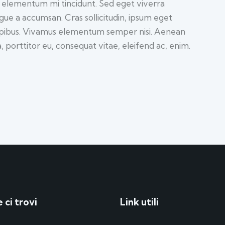
d elementum mi tincidunt. Sed eget viverra
ugue a accumsan. Cras sollicitudin, ipsum eget
 dapibus. Vivamus elementum semper nisi. Aenean
a, porttitor eu, consequat vitae, eleifend ac, enim.
 ci trovi
Link utili