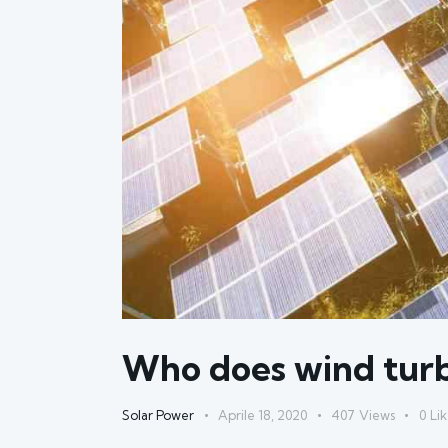
Who does wind tur
Solar Power
Aprile 18, 2020
407
Views
0
Lik