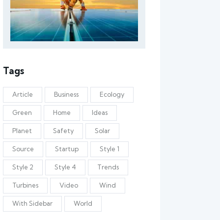
Tags
Article
Business
Ecology
Green
Home
Ideas
Planet
Safety
Solar
Source
Startup
Style 1
Style 2
Style 4
Trends
Turbines
Video
Wind
With Sidebar
World