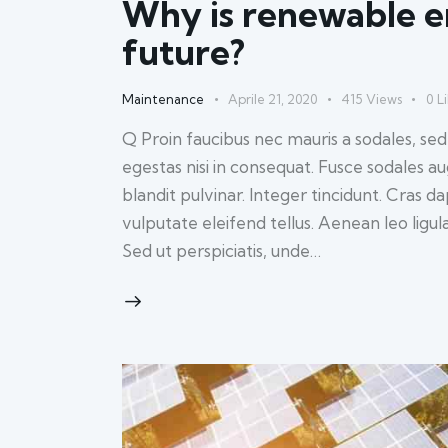
Why is renewable e
future?
Maintenance
Aprile 21, 2020
415
Views
0
L
Q Proin faucibus nec mauris a sodales, se
egestas nisi in consequat. Fusce sodales a
blandit pulvinar. Integer tincidunt. Cras
vulputate eleifend tellus. Aenean leo ligul
Sed ut perspiciatis, unde…