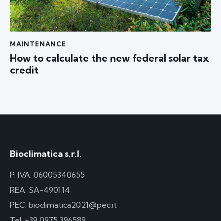
MAINTENANCE
How to calculate the new federal solar tax
credit
Bioclimatica s.r.l.
P. IVA: 06005340655
REA: SA-490114
PEC: bioclimatica2021@pec.it
Tel:
+39 0975 396589