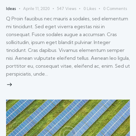
Ideas
Aprile 11, 2020
547
Views
0
Likes
0
Comments
Q Proin faucibus nec mauris a sodales, sed elementum
mi tincidunt. Sed eget viverra egestas nisi in
consequat. Fusce sodales augue a accumsan. Cras
sollicitudin, ipsum eget blandit pulvinar. Integer
tincidunt. Cras dapibus. Vivamus elementum semper
nisi. Aenean vulputate eleifend tellus. Aenean leo ligula,
porttitor eu, consequat vitae, eleifend ac, enim. Sed ut
perspiciatis, unde…