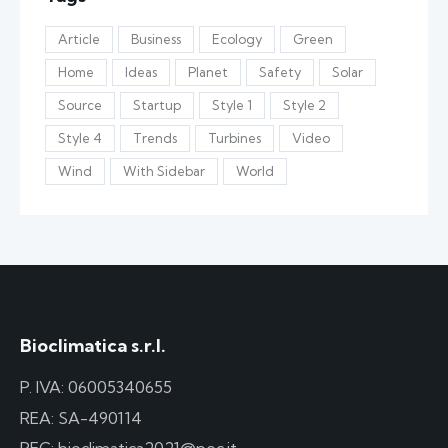
Article
Business
Ecology
Green
Home
Ideas
Planet
Safety
Solar
Source
Startup
Style 1
Style 2
Style 4
Trends
Turbines
Video
Wind
With Sidebar
World
Bioclimatica s.r.l.
P. IVA: 06005340655
REA: SA-490114