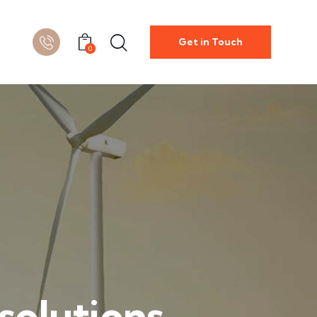
Get in Touch
0
solutions