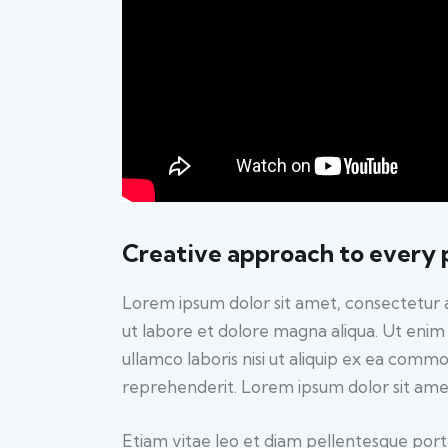
Creative approach to every 
Lorem ipsum dolor sit amet, consectetur a
ut labore et dolore magna aliqua. Ut enim
ullamco laboris nisi ut aliquip ex ea commo
reprehenderit. Lorem ipsum dolor sit amet,
Etiam vitae leo et diam pellentesque porta.