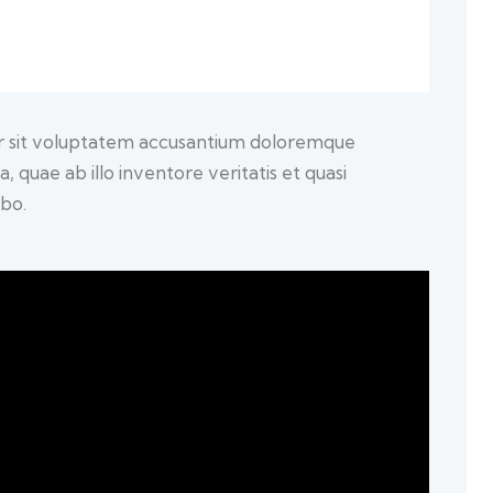
ror sit voluptatem accusantium doloremque
quae ab illo inventore veritatis et quasi
abo.