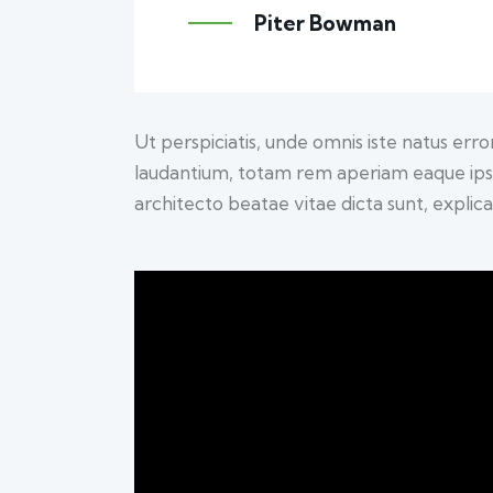
Piter Bowman
Ut perspiciatis, unde omnis iste natus er
laudantium, totam rem aperiam eaque ipsa, 
architecto beatae vitae dicta sunt, explic