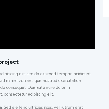
project
dipisicing elit, sed do eiusmod tempor incididunt
 ad minim veniam, quis nostrud exercitation
do consequat. Duis aute irure dolor in
 consectetur adipiscing elit.
 Sed eleifend ultricies risus, vel rutrum erat