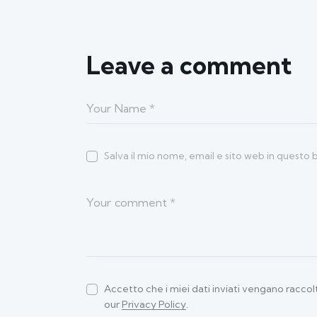
Leave a comment
Salva il mio nome, email e sito web in quest
Accetto che i miei dati inviati vengano raccolti
our
Privacy Policy
.